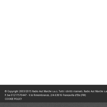
© Copyright 2003/2015 Radio Aut Marche s.a.s. Tutti i diritti riservati. Radio Aut Marche s.a
P. Iva 01217570447 - V.le Rimembranze, 2/A 63816 Francavilla d'Ete (FM)
COOKIE POLICY