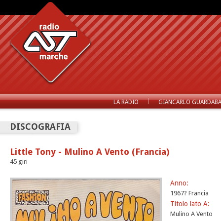
LA RADIO
GIANCARLO GUARDABA
DISCOGRAFIA
Little Tony - Mulino A Vento (Francia)
45 giri
Anno:
1967? Francia
Titolo lato A:
Mulino A Vento