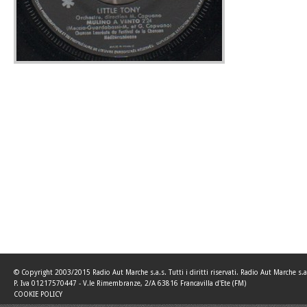
© Copyright 2003/2015 Radio Aut Marche s.a.s. Tutti i diritti riservati. Radio Aut Marche s.a
P. Iva 01217570447 - V.le Rimembranze, 2/A 63816 Francavilla d'Ete (FM)
COOKIE POLICY