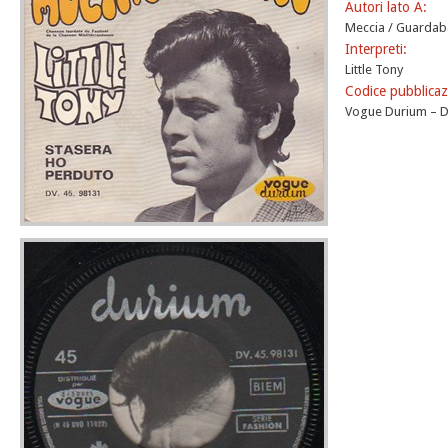
Autori lato A:
Meccia / Guardaba
Interpreti:
Little Tony
Codice pubblicaz
Vogue Durium – DV