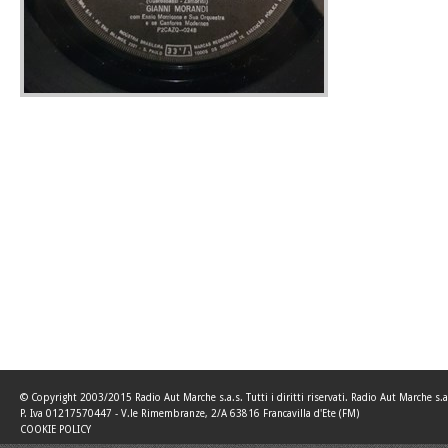
© Copyright 2003/2015 Radio Aut Marche s.a.s. Tutti i diritti riservati. Radio Aut Marche s.a
P. Iva 01217570447 - V.le Rimembranze, 2/A 63816 Francavilla d'Ete (FM)
COOKIE POLICY