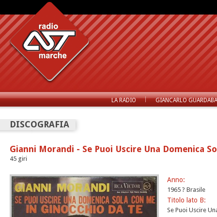
LA RADIO
GIANCARLO GUARDABA
DISCOGRAFIA
Gianni Morandi - Se Puoi Uscire Una Domenica So
45 giri
Anno:
1965 ? Brasile
Titolo lato B:
Se Puoi Uscire U