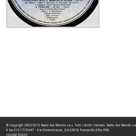
© Copyright 2003/2015 Radio Aut Marche s.a.s. Tutti i diritti riservati. Radio Aut Marche s.a
P. Iva 01217570447 - V.le Rimembranze, 2/A 63816 Francavilla d'Ete (FM)
COOKIE POLICY