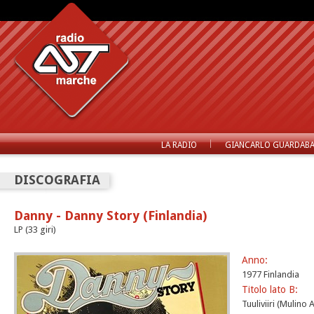
LA RADIO
GIANCARLO GUARDABA
DISCOGRAFIA
Danny - Danny Story (Finlandia)
LP (33 giri)
Anno:
1977 Finlandia
Titolo lato B:
Tuuliviiri (Mulino 