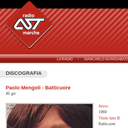
LA RADIO
GIANCARLO GUARDABASS
DISCOGRAFIA
Paolo Mengoli - Batticuore
45 giri
Anno:
1969
Titolo lato B:
Batticuore