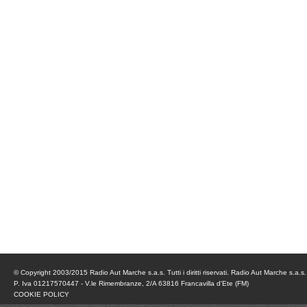
© Copyright 2003/2015 Radio Aut Marche s.a.s. Tutti i diritti riservati. Radio Aut Marche s.a.s.
P. Iva 01217570447 - V.le Rimembranze, 2/A 63816 Francavilla d'Ete (FM)
COOKIE POLICY