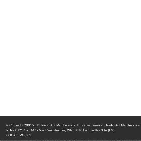
© Copyright 2003/2015 Radio Aut Marche s.a.s. Tutti i diritti riservati. Radio Aut Marche s.a.s.
P. Iva 01217570447 - V.le Rimembranze, 2/A 63816 Francavilla d'Ete (FM)
COOKIE POLICY