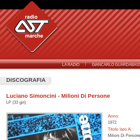
LA RADIO
GIANCARLO GUARDABASS
DISCOGRAFIA
Luciano Simoncini - Milioni Di Persone
LP (33 giri)
Anno:
1972
Titolo lato A:
Milioni Di Person