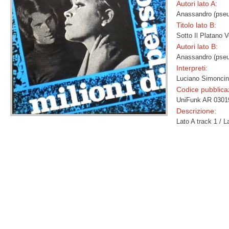
Autori lato A:
Anassandro (pseu
Titolo lato B:
Sotto Il Platano V
Autori lato B:
Anassandro (pseu
Interpreti:
Luciano Simoncin
Codice pubblica
UniFunk AR 0301
Descrizione:
Lato A track 1 /
L