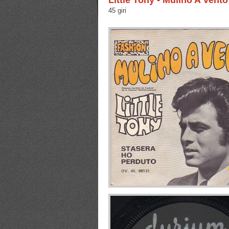
Little Tony - Mulino A Vento
45 giri