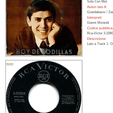
Sola Con Me)
Autori lato A:
Guardabassi / Za
Interpreti:
Gianni Morandi
Codice pubblica
Rca-Victor 3-208
Descrizione:
Lato a Track 1.
O