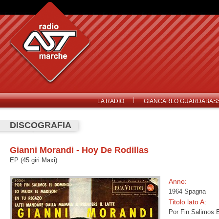
LA RADIO
GIANCARLO GUARDABASS
DISCOGRAFIA
Gianni Morandi - Hoy De Rodillas
EP (45 giri Maxi)
Anno:
1964 Spagna
Titolo lato A:
Por Fin Salimos 