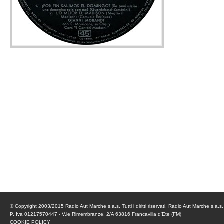
© Copyright 2003/2015 Radio Aut Marche s.a.s. Tutti i diritti riservati. Radio Aut Marche s.a.s.
P. Iva 01217570447 - V.le Rimembranze, 2/A 63816 Francavilla d'Ete (FM)
COOKIE POLICY